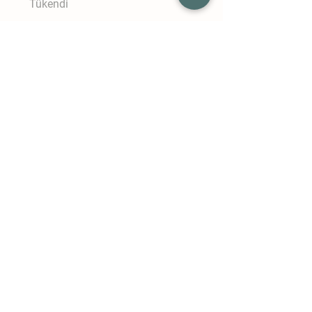
Tükendi
Dündar SV 50 Ayaklı Endüstriyel
Vantilatör
Tükendi