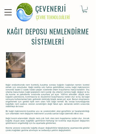
ÇEVENERJİ
ÇEVRE TEKNOLOJİLERİ
KAĞIT DEPOSU NEMLENDİRME
SİSTEMLERİ
Kağıt endüstrisinde nem kontrolü, kurutma sonrası kağıdın kaybolan nemini kontrol
etmek için zorunludur. Kağıt üretilip rulo haline getirildikten sonra, kağıt makinesinin
sonunda bazen 2 saate kadar uzayan sürelerde ortam koşullarına maruz kalabilir. Dış
ortama maruz kalan kağıt yüzeylerin nem içeriği dış ortamın nemine bağlı değişir ve bu
da kesme ve paketleme sırasında sorunlara yol açar. %50’nin altındaki düşük nem
kağıdın çekmesine, kıvrılmasına ve ölçülerinin bozulmasına neden olur ve bu da kağıt
rulosunu kullanılamaz hale getirerek üretimde büyük zarara yol açar. Bunun oluşmasını
engellemek için gerekli tipik nem oranı %55 bağıl nemdir. Bu seviye korunduğunda
kağıttaki nem sadece ürünün esnekliğini değil fakat aynı zamanda üretim sırasında
stabiliteyi de korur.
Bir kağıt makinesinin kurutma ucu ve çevresindeki alan genellikle iyi havalandırıldığı
için ortamdaki nem değişimi makinenin ucunda sarılan kağıt üzerinde etkisi olur.
Kağıt kesim alanındaki düşük nem, çok hızlı olan nem kayıplarına neden olur. Ancak
kağıtta oluşan zarar, kağıttaki gerilmenin herhangi bir kıvrılma veya ölçüsel değişimin
görülmesini engellediği için bu aşamada görülemez.
Kesme prosesi sırasında kağıtta oluşan değişiklikler tabakalama aşamasında görülür
çünkü kağıttaki gerilme alınmıştır ve serbestçe şeklini değiştirebilir.