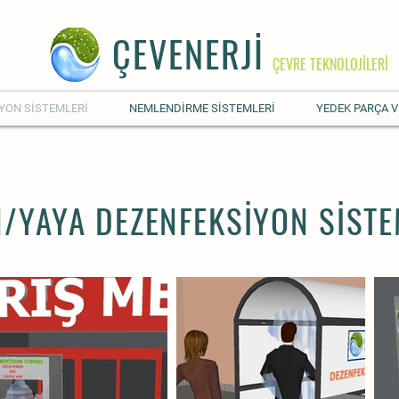
ÇEVENERJİ
ÇEVRE TEKNOLOJİLERİ
YON SİSTEMLERİ
NEMLENDİRME SİSTEMLERİ
YEDEK PARÇA V
/YAYA DEZENFEKSİYON SİSTE