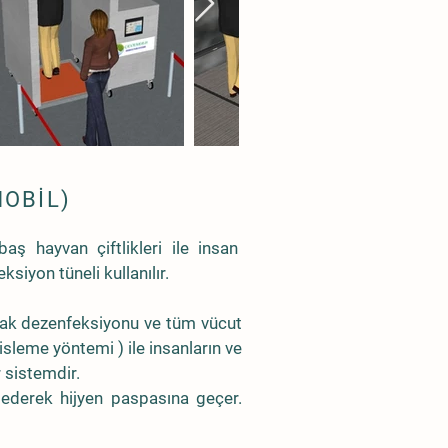
MOBİL)
aş hayvan çiftlikleri ile insan
siyon tüneli kullanılır.
 ayak dezenfeksiyonu ve tüm vücut
sleme yöntemi ) ile insanların ve
r sistemdir.
e ederek hijyen paspasına geçer.