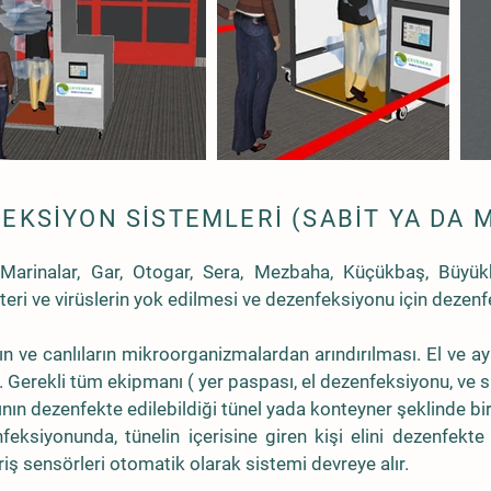
EKSİYON SİSTEMLERİ (SABİT YA DA 
 Marinalar, Gar, Otogar, Sera, Mezbaha, Küçükbaş, Büyükb
eri ve virüslerin yok edilmesi ve dezenfeksiyonu için dezenfek
arın ve canlıların mikroorganizmalardan arındırılması. El ve
Gerekli tüm ekipmanı ( yer paspası, el dezenfeksiyonu, ve si
ının dezenfekte edilebildiği tünel yada konteyner şeklinde bi
eksiyonunda, tünelin içerisine giren kişi elini dezenfekt
iriş sensörleri otomatik olarak sistemi devreye alır.