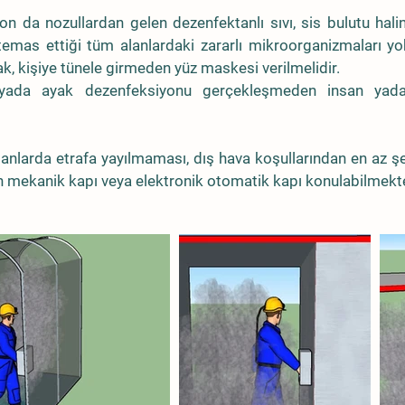
n da nozullardan gelen dezenfektanlı sıvı, sis bulutu hal
emas ettiği tüm alanlardaki zararlı mikroorganizmaları yok 
, kişiye tünele girmeden yüz maskesi verilmelidir.
 yada ayak dezenfeksiyonu gerçekleşmeden insan yad
anlarda etrafa yayılmaması, dış hava koşullarından en az şek
n mekanik kapı veya elektronik otomatik kapı konulabilmekt