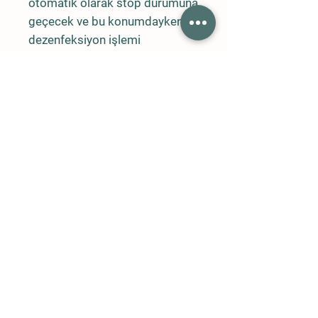
otomatik olarak stop durumuna
geçecek ve bu konumdayken
dezenfeksiyon işlemi
yapmayacaktır. Yaz ve kış
sıcaklık ayarları da önceden
yüklenmiş ve ayrı çalışma
modları belirlenmiş
olacaktır. Sistemdeki anti-friz ve
dezenfektanlı sıvının, devre
değişimde sarfiyatını önlemek
üzere, tesisat içindeki sıvılar
sistemin çalışmadığı
durumlarda ilgili deposuna geri
dönüş hatları bulunacaktır. Su
kesildiğinde sistemi
durduracak basınç kontrol
müşürü kullanılacaktır. 70 bar
basınç da tam otomatik