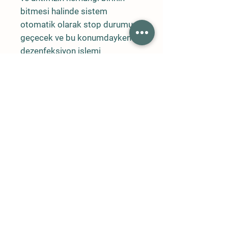
bitmesi halinde sistem
otomatik olarak stop durumuna
geçecek ve bu konumdayken
dezenfeksiyon işlemi
yapmayacaktır. Yaz ve kış
sıcaklık ayarları da önceden
yüklenmiş ve ayrı çalışma
modları belirlenmiş
olacaktır. Sistemdeki anti-friz ve
dezenfektanlı sıvının, devre
değişimde sarfiyatını önlemek
üzere, tesisat içindeki sıvılar
sistemin çalışmadığı
durumlarda ilgili deposuna geri
dönüş hatları bulunacaktır. Su
kesildiğinde sistemi
durduracak basınç kontrol