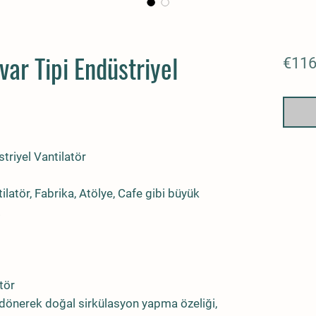
ar Tipi Endüstriyel
€116
triyel Vantilatör
latör, Fabrika, Atölye, Cafe gibi büyük
.
tör
dönerek doğal sirkülasyon yapma özeliği,