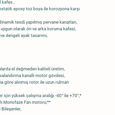
 kafes ,
ostatik epoxy toz boya ile korozyona karşı
inamik tesdi yapılmış pervane kanatları,
uygun olarak ön ve arka koruma kafesi,
 ve dengeli ayak tasarımı,
larda el değmeden kaliteli üretim,
avalandırma kanallı motor gövdesi,
a göre alınmış rotor ile uzun rulman
ler için yüksek çalışma aralığı -40° ile +70°,*
rlı Monofaze Fan motoru,**
 Bileşenler,