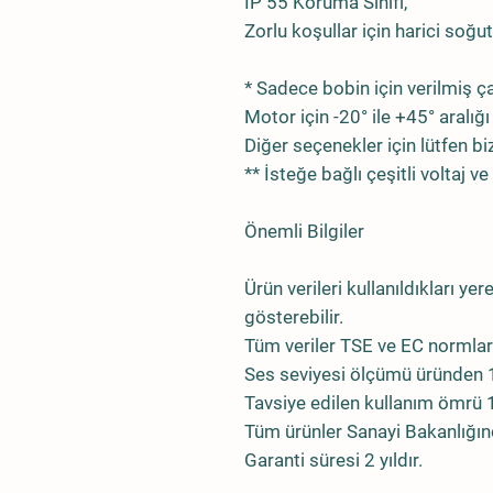
IP 55 Koruma Sınıfı,
Zorlu koşullar için harici soğ
* Sadece bobin için verilmiş ça
Motor için -20° ile +45° aralığı
Diğer seçenekler için lütfen biz
** İsteğe bağlı çeşitli voltaj v
Önemli Bilgiler
Ürün verileri kullanıldıkları ye
gösterebilir.
Tüm veriler TSE ve EC normlar
Ses seviyesi ölçümü üründen 1
Tavsiye edilen kullanım ömrü 10
Tüm ürünler Sanayi Bakanlığınc
Garanti süresi 2 yıldır.