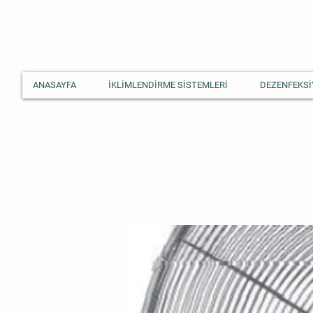
ANASAYFA
İKLİMLENDİRME SİSTEMLERİ
DEZENFEKSİ