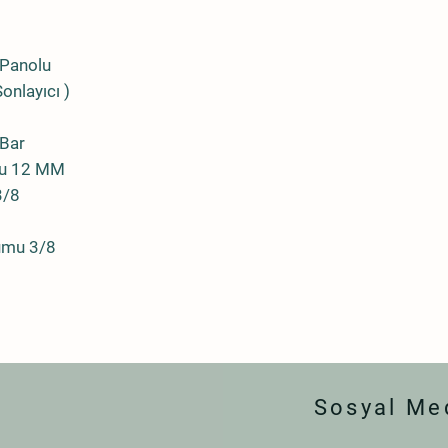
 Panolu
onlayıcı )
 Bar
mu 12 MM
3/8
tumu 3/8
Sosyal Me