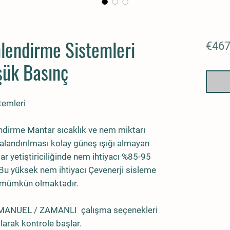
endirme Sistemleri
€467
ük Basınç
emleri
dirme Mantar sıcaklık ve nem miktarı
valandırılması kolay güneş ışığı almayan
ntar yetiştiriciliğinde nem ihtiyacı %85-95
 Bu yüksek nem ihtiyacı Çevenerji sisleme
le mümkün olmaktadır.
 MANUEL / ZAMANLI çalışma seçenekleri
larak kontrole başlar.