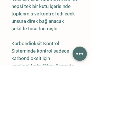
hepsi tek bir kutu içerisinde
toplanmış ve kontrol edilecek
unsura direk bağlanacak
şekilde tasarlanmıştır.
Karbondioksit Kontrol
Sisteminde kontrol sadece
karbondioksit için
yapılmaktadır. Cihaz üzerinde
sıcaklık nem ve harici sıcaklık
değeri gözlemlenebilir
durumdadır.
Kontrol kısmında
ise Karbondioksit, Nem kontrol,
Sıcaklık, Işık, Klima kontrol
sistemi kontrolü yapılabilir.