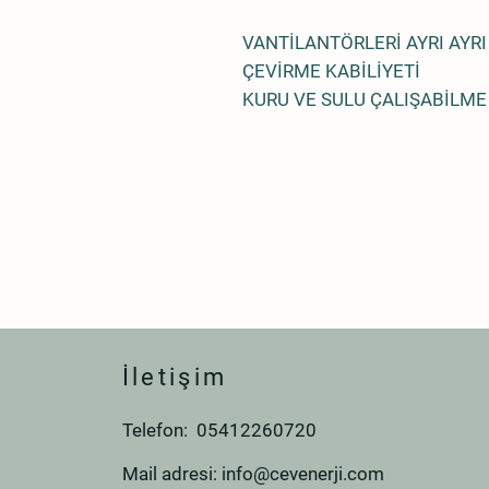
VANTİLANTÖRLERİ AYRI AYRI
ÇEVİRME KABİLİYETİ
KURU VE SULU ÇALIŞABİLME
İletişim
Telefon: 05412260720
Mail adresi:
info@cevenerji.com