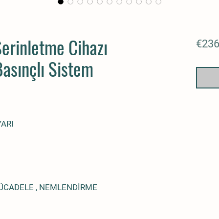
Serinletme Cihazı
€236
Basınçlı Sistem
U
YARI
ÜCADELE , NEMLENDİRME