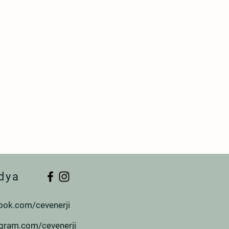
dya
ook.com/cevenerji
agram.com/cevenerji