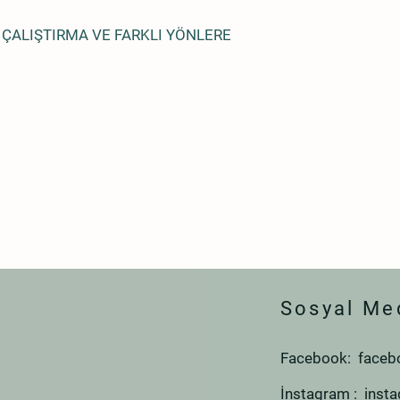
 ÇALIŞTIRMA VE FARKLI YÖNLERE
Sosyal Me
Facebook: faceb
İnstagram : inst