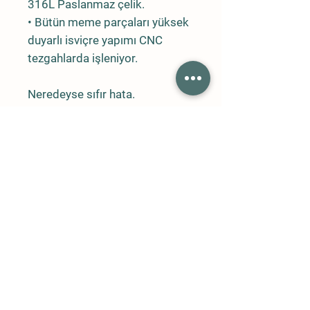
316L Paslanmaz çelik.
• Bütün meme parçaları yüksek
duyarlı isviçre yapımı CNC
tezgahlarda işleniyor.
Neredeyse sıfır hata.
• Bütün meme delikleri
optimum düzeyde sisleme
yapacak şekilde işleniyor.
• Delik çapları ve özellikleri
tamamen aynı.
• Aynı tip memelerin akış
toleransları çok düşük.
• Seralar için kullanılan 0.2mm
ve 0.3mm memelerden çıkan
damlacık büyüklükleri
ortalaması 5 mikron.