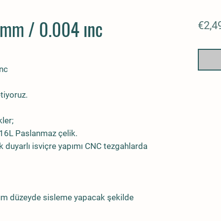
 mm / 0.004 ınc
€2,4
ınc
tiyoruz.
kler;
316L Paslanmaz çelik.
 duyarlı isviçre yapımı CNC tezgahlarda
um düzeyde sisleme yapacak şekilde