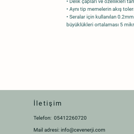
• Delik çapları ve özellikleri 
• Aynı tip memelerin akış tole
• Seralar için kullanılan 0.
büyüklükleri ortalaması 5 mik
İletişim
Telefon: 05412260720
Mail adresi:
info@cevenerji.com