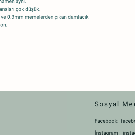
tamamen aynı.
ransları çok düşük.
2mm ve 0.3mm memelerden çıkan damlacık
ron.
Sosyal Me
Facebook: faceb
İnstagram : inst