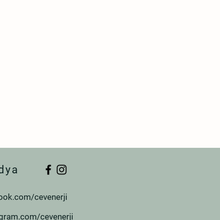
dya
ook.com/cevenerji
agram.com/cevenerji