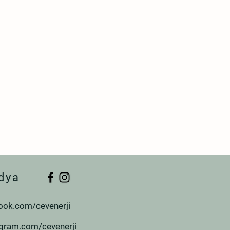
dya
ook.com/cevenerji
agram.com/cevenerji