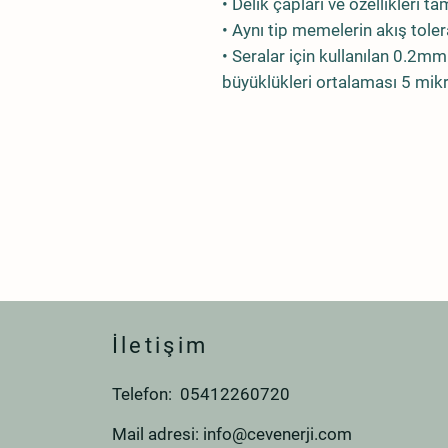
• Delik çapları ve özellikleri 
• Aynı tip memelerin akış tole
• Seralar için kullanılan 0.
büyüklükleri ortalaması 5 mik
İletişim
Telefon: 05412260720
Mail adresi:
info@cevenerji.com