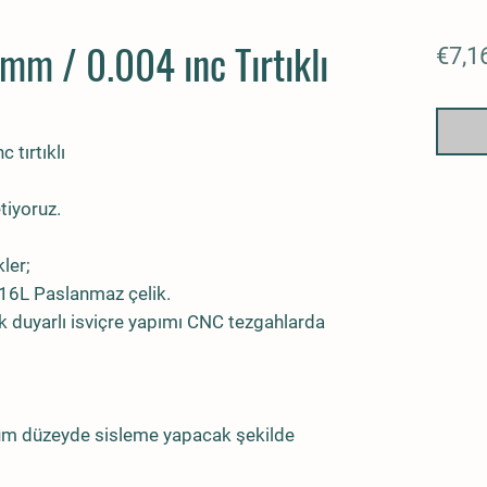
mm / 0.004 ınc Tırtıklı
€7,1
 tırtıklı
tiyoruz.
kler;
316L Paslanmaz çelik.
 duyarlı isviçre yapımı CNC tezgahlarda
um düzeyde sisleme yapacak şekilde