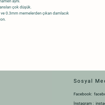
tamamen aynı.
ransları çok düşük.
2mm ve 0.3mm memelerden çıkan damlacık
ron.
Sosyal Me
Facebook: faceb
İnstagram : inst