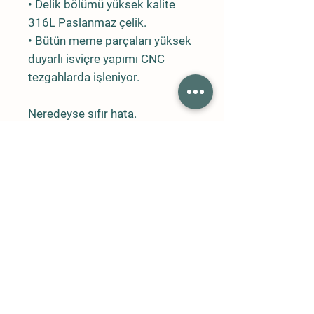
• Delik bölümü yüksek kalite
316L Paslanmaz çelik.
• Bütün meme parçaları yüksek
duyarlı isviçre yapımı CNC
tezgahlarda işleniyor.
Neredeyse sıfır hata.
• Bütün meme delikleri
optimum düzeyde sisleme
yapacak şekilde işleniyor.
• Delik çapları ve özellikleri
tamamen aynı.
• Aynı tip memelerin akış
toleransları çok düşük.
• Seralar için kullanılan 0.2mm
ve 0.3mm memelerden çıkan
damlacık büyüklükleri
ortalaması 5 mikron.