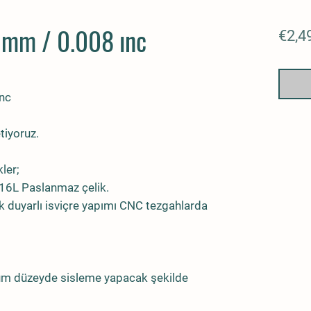
 mm / 0.008 ınc
€2,4
ınc
tiyoruz.
kler;
316L Paslanmaz çelik.
 duyarlı isviçre yapımı CNC tezgahlarda
um düzeyde sisleme yapacak şekilde