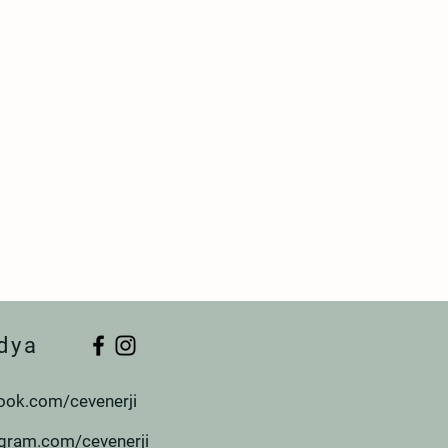
dya
ook.com/cevenerji
agram.com/cevenerji