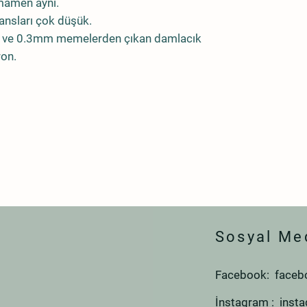
tamamen aynı.
ransları çok düşük.
2mm ve 0.3mm memelerden çıkan damlacık
ron.
Sosyal Me
Facebook: faceb
İnstagram : inst