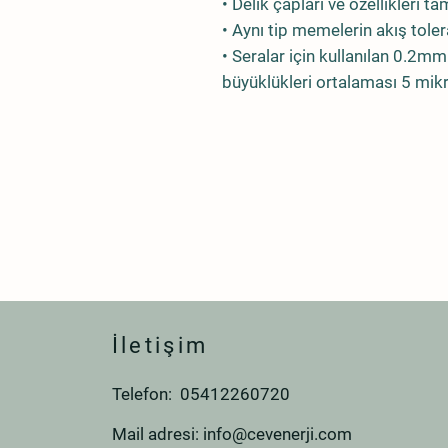
• Delik çapları ve özellikleri 
• Aynı tip memelerin akış tole
• Seralar için kullanılan 0.
büyüklükleri ortalaması 5 mik
İletişim
Telefon: 05412260720
Mail adresi:
info@cevenerji.com