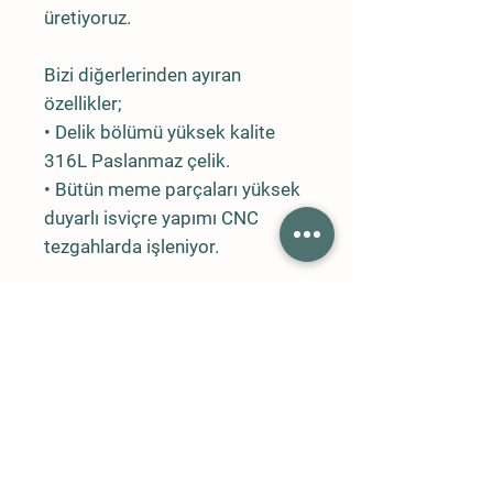
üretiyoruz.
Bizi diğerlerinden ayıran
özellikler;
• Delik bölümü yüksek kalite
316L Paslanmaz çelik.
• Bütün meme parçaları yüksek
duyarlı isviçre yapımı CNC
tezgahlarda işleniyor.
Neredeyse sıfır hata.
• Bütün meme delikleri
optimum düzeyde sisleme
yapacak şekilde işleniyor.
• Delik çapları ve özellikleri
tamamen aynı.
• Aynı tip memelerin akış