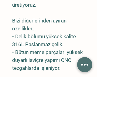
üretiyoruz.
Bizi diğerlerinden ayıran
özellikler;
• Delik bölümü yüksek kalite
316L Paslanmaz çelik.
• Bütün meme parçaları yüksek
duyarlı isviçre yapımı CNC
tezgahlarda işleniyor.
Neredeyse sıfır hata.
• Bütün meme delikleri
optimum düzeyde sisleme
yapacak şekilde işleniyor.
• Delik çapları ve özellikleri
tamamen aynı.
• Aynı tip memelerin akış