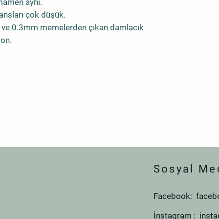
tamamen aynı.
ransları çok düşük.
2mm ve 0.3mm memelerden çıkan damlacık
ron.
Sosyal Me
Facebook: faceb
İnstagram : inst