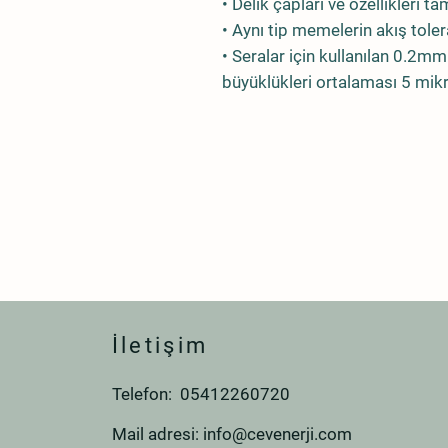
• Delik çapları ve özellikleri 
• Aynı tip memelerin akış tole
• Seralar için kullanılan 0.
büyüklükleri ortalaması 5 mik
İletişim
Telefon: 05412260720
Mail adresi:
info@cevenerji.com