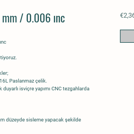
5 mm / 0.006 ınc
€2,3
ınc
tiyoruz.
kler;
316L Paslanmaz çelik.
 duyarlı isviçre yapımı CNC tezgahlarda
um düzeyde sisleme yapacak şekilde