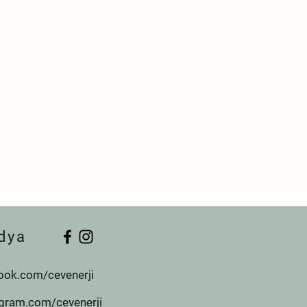
dya
ook.com/cevenerji
agram.com/cevenerji