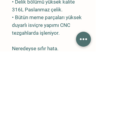
• Delik bölümü yüksek kalite
316L Paslanmaz çelik.
• Bütün meme parçaları yüksek
duyarlı isviçre yapımı CNC
tezgahlarda işleniyor.
Neredeyse sıfır hata.
• Bütün meme delikleri
optimum düzeyde sisleme
yapacak şekilde işleniyor.
• Delik çapları ve özellikleri
tamamen aynı.
• Aynı tip memelerin akış
toleransları çok düşük.
• Seralar için kullanılan 0.2mm
ve 0.3mm memelerden çıkan
damlacık büyüklükleri
ortalaması 5 mikron.