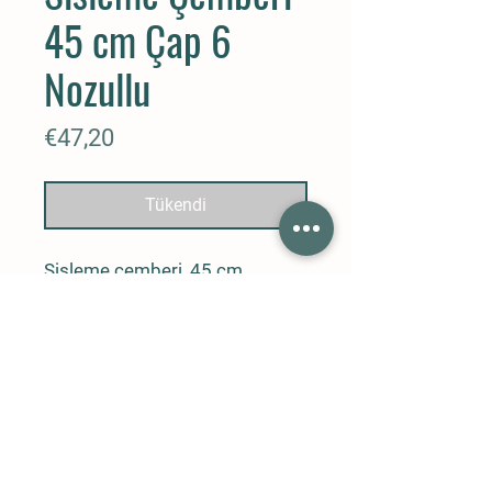
45 cm Çap 6
Nozullu
Fiyat
€47,20
Tükendi
Sisleme çemberi, 45 cm
çapındadır ve 6 nozulludur. Açık
alan serinletme sistemlerinde
kullanılan vantilatörlerin önüne
takılır. Sisleme yapabilen 6 adet
nozula sahiptir.
İletişim
Telefon:
05412260720
Mail adresi:
info@cevenerji.com